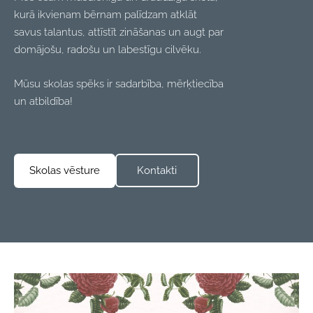
kurā ikvienam bērnam palīdzam atklāt
savus talantus, attīstīt zināšanas un augt par
domājošu, radošu un labestīgu cilvēku.
Mūsu skolas spēks ir sadarbība, mērķtiecība
un atbildība!
​Kontakti​
​Skolas vēsture​