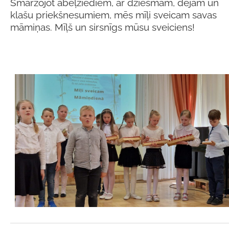
Smaržojot ābeļziediem, ar dziesmām, dejām un
klašu priekšnesumiem, mēs mīļi sveicam savas
māmiņas. Mīļš un sirsnīgs
mūsu sveiciens!