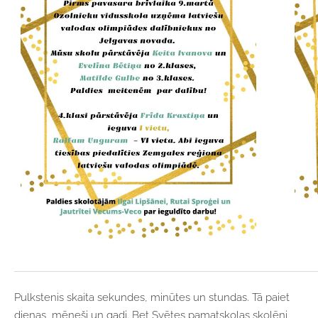
Pulkstenis skaita sekundes, minūtes un stundas. Tā paiet
dienas, mēneši un gadi. Bet Svētes pamatskolas skolēni,