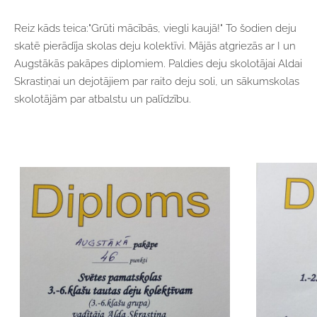
Reiz kāds teica:"Grūti mācībās, viegli kaujā!" To šodien deju
skatē pierādīja skolas deju kolektīvi. Mājās atgriezās ar I un
Augstākās pakāpes diplomiem. Paldies deju skolotājai Aldai
Skrastiņai un dejotājiem par raito deju soli, un sākumskolas
skolotājām par atbalstu un palīdzību.