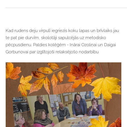
Kad rudens deju virpulī iegriezis koku lapas un brīvlaiks jau
te pat pie durvīm, skolotāji sapulcējās uz metodisko
pēcpusdienu.
Paldies kolēģēm - Inārai Ozoliņai un Daigai
Gorbunovai par izglītojoši relaksējošo nodarbību