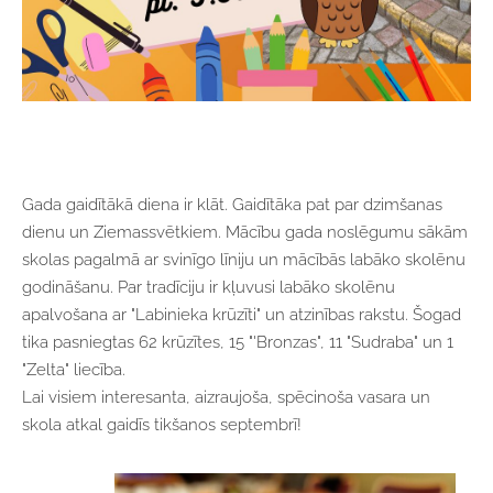
Gada gaidītākā diena ir klāt. Gaidītāka pat par dzimšanas
dienu un Ziemassvētkiem. Mācību gada noslēgumu sākām
skolas pagalmā ar svinīgo līniju un mācībās labāko skolēnu
godināšanu. Par tradīciju ir kļuvusi labāko skolēnu
apalvošana ar "Labinieka krūzīti" un atzinības rakstu. Šogad
tika pasniegtas 62 krūzītes, 15 "'Bronzas", 11 "Sudraba" un 1
"Zelta" liecība.
Lai visiem interesanta, aizraujoša, spēcinoša vasara un
skola atkal gaidīs tikšanos septembrī!