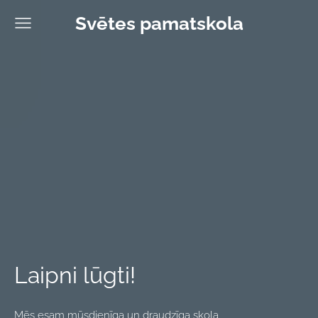
Svētes pamatskola
Laipni lūgti!
Mēs esam mūsdienīga un draudzīga skola,