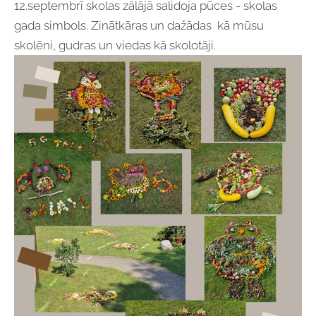
12.septembrī skolas zālājā salidoja pūces - skolas
gada simbols. Zinātkāras un dažādas kā mūsu
skolēni, gudras un viedas kā skolotāji.